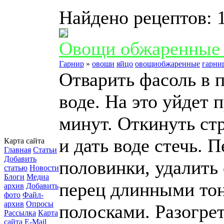
Найдено рецептов: 
Овощи обжаренные 
Гарнир
»
овоши
яйцо
овощиобжаренные
гарни
Отварить фасоль в 
воде. На это уйдет 
минут. Откинуть ст
и дать воде стечь. П
Карта сайта
Главная
Статьи
Добавить
половинки, удалить 
статью
Новости
Блоги
Медиа
перец длинными то
архив
Добавить
фото
Файл-
архив
Опросы
полосками. Разогре
Рассылка
Карта
сайта
E-Mail