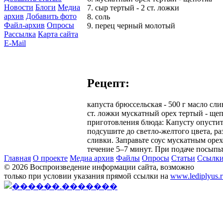
Новости
Блоги
Медиа
7. сыр тертый - 2 ст. ложки
архив
Добавить фото
8. соль
Файл-архив
Опросы
9. перец черный молотый
Рассылка
Карта сайта
E-Mail
Рецепт:
капуста брюссельская - 500 г масло слив
ст. ложки мускатный орех тертый - ще
приготовления блюда: Капусту опустит
подсушите до светло-желтого цвета, ра
сливки. Заправьте соус мускатным оре
течение 5–7 минут. При подаче посыпь
Главная
О проекте
Медиа архив
Файлы
Опросы
Статьи
Ссылк
© 2026 Воспроизведение информации сайта, возможно
только при условии указания прямой ссылки на
www.lediplyus.r