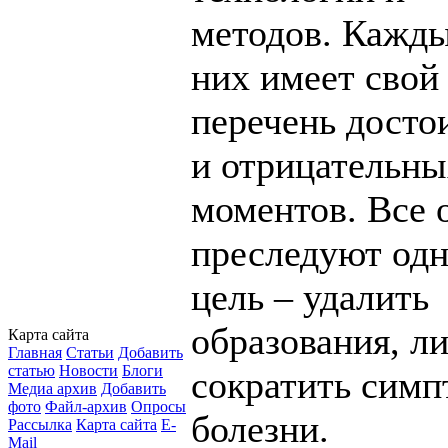
методов. Кажд
них имеет свой
перечень досто
и отрицательны
моментов. Все 
преследуют од
цель – удалить
образования, л
Карта сайта
Главная
Статьи
Добавить
статью
Новости
Блоги
сократить сим
Медиа архив
Добавить
фото
Файл-архив
Опросы
болезни.
Рассылка
Карта сайта
E-
Mail