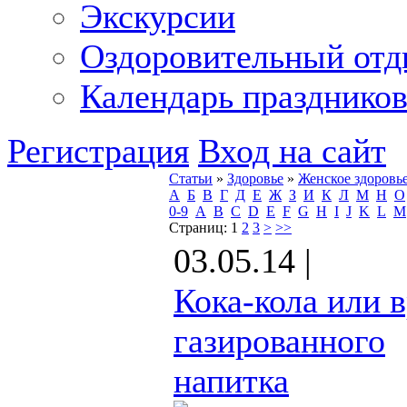
Экскурсии
Оздоровительный от
Календарь празднико
Регистрация
Вход на сайт
Статьи
»
Здоровье
»
Женское здоровь
А
Б
В
Г
Д
Е
Ж
З
И
К
Л
М
Н
О
0-9
A
B
C
D
E
F
G
H
I
J
K
L
M
Страниц:
1
2
3
>
>>
03.05.14 |
Кока-кола или 
газированного
напитка