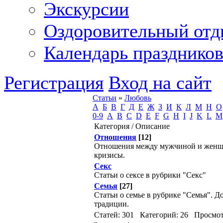
Экскурсии
Оздоровительный от
Календарь празднико
Регистрация
Вход на сайт
Статьи
»
Любовь
А
Б
В
Г
Д
Е
Ж
З
И
К
Л
М
Н
О
0-9
A
B
C
D
E
F
G
H
I
J
K
L
M
Категория / Описание
Отношения
[12]
Отношения между мужчиной и женщ
кризисы.
Секс
Статьи о сексе в рубрики "Секс"
Семья
[27]
Статьи о семье в рубрике "Семья". 
традиции.
Статей: 301 Категорий: 26 Просмот